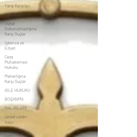
Yargı Kararları
CEZA HUKUKU
Vücut
Dokunulmazlığına
Karşı Suçlar
İşkence ve
Eziyet
Ceza
Muhakemesi
Hukuku
Malvarlığına
Karşı Suçlar
AİLE HUKUKU
BOŞANMA
MAL REJİMİ
cinsel saldırı
suçu
cinsel taciz
suçu