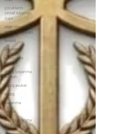
çocukların
cinsel istismarı
suçu
reşit olmayanla
cinsel ilişki suçu
avukat
Boşanma
elazığ ceza
avukatı
elazığ boşanma
avukatı
elazığ avukat
elazığ
boşanma
avukat
elazığ boşanma
avukatı
elazığ ceza