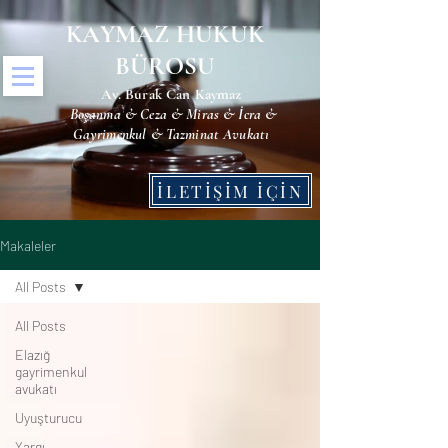
KAYMAZ HUKUK
BÜROSU
Av. Burak Can Kaymaz
Boşanma & Ceza & Miras & İcra &
Gayrimenkul &
Tazminat Avukatı
İLETİŞİM İÇİN
Makaleler
All Posts
All Posts
Elazığ
gayrimenkul
avukatı
Uyuşturucu
Yargı