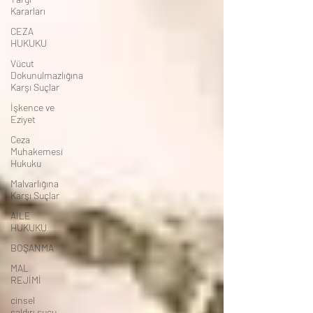
Kararları
CEZA
HUKUKU
Vücut
Dokunulmazlığına
Karşı Suçlar
İşkence ve
Eziyet
Ceza
Muhakemesi
Hukuku
Malvarlığına
Karşı Suçlar
AİLE
HUKUKU
BOŞANMA
MAL
REJİMİ
cinsel
saldırı suçu