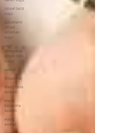
cinsel taciz
suçu
çocukların
cinsel
istismarı
suçu
reşit
olmayanla
cinsel ilişki
suçu
avukat
Boşanma
elazığ ceza
avukatı
elazığ
boşanma
avukatı
elazığ
avukat
elazığ