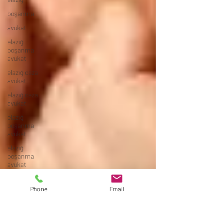
boşanma
avukat
elazığ
boşanma
avukatı
elazığ ceza
avukatı
elazığ ceza
avukatı
elazığ
boşanma
avukatı
elazığ
boşanma
avukatı
ELAZIĞ
BOŞANMA
Phone
Email
AVUKATI
ELAZIĞ
BOŞANMA