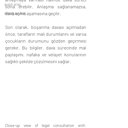
ayıplı araç
sona erebilir. Anlaşma sağlanamazsa, 
dava açma aşamasına geçilir.
elazığ avukat
Son olarak, boşanma davası açılmadan 
önce, tarafların mali durumlarını ve varsa 
çocukların durumunu gözden geçirmesi 
gerekir. Bu bilgiler, dava sürecinde mal 
paylaşımı, nafaka ve velayet konularının 
sağlıklı şekilde çözülmesini sağlar.
Close-up view of legal consultation with 