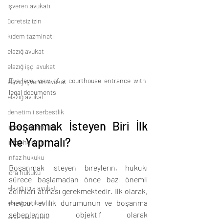
işveren avukatı
ücretsiz izin
kıdem tazminatı
elazığ avukat
elazığ işçi avukat
Eye-level view of a courthouse entrance with 
elazığ işveren avukat
legal documents
elazığ avukat
denetimli serbestlik
Boşanmak İsteyen Biri İlk 
imza yükümlülüğü
Ne Yapmalı?
infaz hukuku
infaz hukuku
Boşanmak isteyen bireylerin, hukuki 
icra hukuku
sürece başlamadan önce bazı önemli 
elazığ icra avukatı
adımları atması gerekmektedir. İlk olarak, 
mevcut evlilik durumunun ve boşanma 
elazığ avukat
sebeplerinin objektif olarak 
araç yakalama