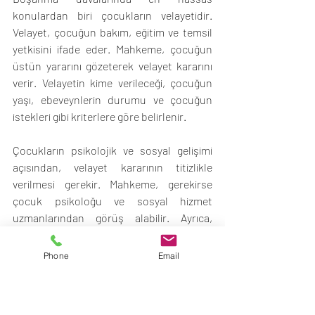
konulardan biri çocukların velayetidir. 
Velayet, çocuğun bakım, eğitim ve temsil 
yetkisini ifade eder. Mahkeme, çocuğun 
üstün yararını gözeterek velayet kararını 
verir. Velayetin kime verileceği, çocuğun 
yaşı, ebeveynlerin durumu ve çocuğun 
istekleri gibi kriterlere göre belirlenir.
Çocukların psikolojik ve sosyal gelişimi 
açısından, velayet kararının titizlikle 
verilmesi gerekir. Mahkeme, gerekirse 
çocuk psikoloğu ve sosyal hizmet 
uzmanlarından görüş alabilir. Ayrıca, 
velayet kararının uygulanması sırasında 
tarafların iş birliği yapması önemlidir.
Phone
Email
Boşanma sürecinde, çocukların maddi 
ihtiyaçlarının karşılanması için iştirak 