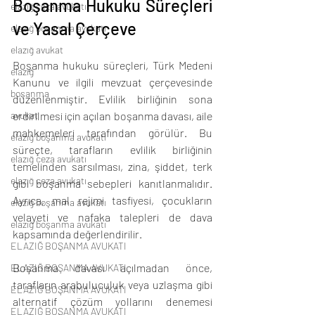
Boşanma Hukuku Süreçleri 
elazığ ceza avukatı
ve Yasal Çerçeve
elazığ boşanma avukatı
elazığ avukat
Boşanma hukuku süreçleri, Türk Medeni 
elazığ
Kanunu ve ilgili mevzuat çerçevesinde 
boşanma
düzenlenmiştir. Evlilik birliğinin sona 
avukat
erdirilmesi için açılan boşanma davası, aile 
mahkemeleri tarafından görülür. Bu 
elazığ boşanma avukatı
süreçte, tarafların evlilik birliğinin 
elazığ ceza avukatı
temelinden sarsılması, zina, şiddet, terk 
elazığ ceza avukatı
gibi boşanma sebepleri kanıtlanmalıdır. 
Ayrıca, mal rejimi tasfiyesi, çocukların 
elazığ boşanma avukatı
velayeti ve nafaka talepleri de dava 
elazığ boşanma avukatı
kapsamında değerlendirilir.
ELAZIĞ BOŞANMA AVUKATI
Boşanma davası açılmadan önce, 
ELAZIĞ BOŞANMA AVUKATI
tarafların arabuluculuk veya uzlaşma gibi 
ELAZIĞ BOŞANMA AVUKATI
alternatif çözüm yollarını denemesi 
ELAZIĞ BOŞANMA AVUKATI