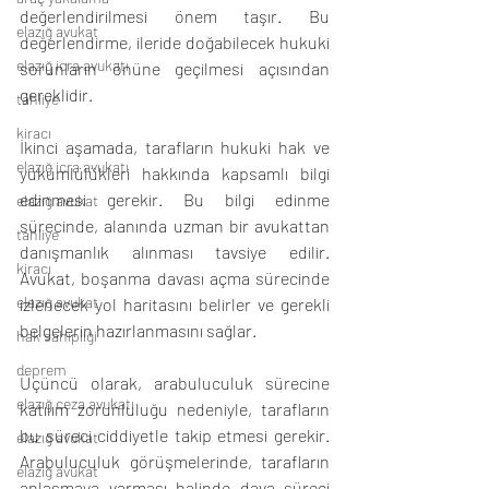
değerlendirilmesi önem taşır. Bu 
elazığ avukat
değerlendirme, ileride doğabilecek hukuki 
elazığ icra avukatı
sorunların önüne geçilmesi açısından 
gereklidir.
tahliye
kiracı
İkinci aşamada, tarafların hukuki hak ve 
elazığ icra avukatı
yükümlülükleri hakkında kapsamlı bilgi 
edinmesi gerekir. Bu bilgi edinme 
elazığ avukat
sürecinde, alanında uzman bir avukattan 
tahliye
danışmanlık alınması tavsiye edilir. 
kiracı
Avukat, boşanma davası açma sürecinde 
elazığ avukat
izlenecek yol haritasını belirler ve gerekli 
belgelerin hazırlanmasını sağlar.
hak sahipliği
deprem
Üçüncü olarak, arabuluculuk sürecine 
elazığ ceza avukatı
katılım zorunluluğu nedeniyle, tarafların 
bu süreci ciddiyetle takip etmesi gerekir. 
elazığ avukat
Arabuluculuk görüşmelerinde, tarafların 
elazığ avukat
anlaşmaya varması halinde dava süreci 