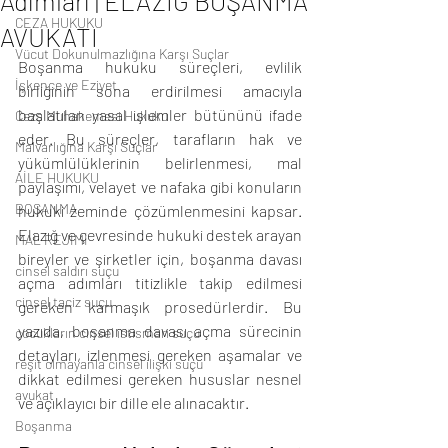
Adımları | ELAZIĞ BOŞANMA
CEZA HUKUKU
AVUKATI
Vücut Dokunulmazlığına Karşı Suçlar
Boşanma hukuku süreçleri, evlilik 
İşkence ve Eziyet
birliğinin sona erdirilmesi amacıyla 
başlatılan yasal işlemler bütününü ifade 
Ceza Muhakemesi Hukuku
eder. Bu süreçler, tarafların hak ve 
Malvarlığına Karşı Suçlar
yükümlülüklerinin belirlenmesi, mal 
AİLE HUKUKU
paylaşımı, velayet ve nafaka gibi konuların 
BOŞANMA
hukuki zeminde çözümlenmesini kapsar. 
Elazığ ve çevresinde hukuki destek arayan 
MAL REJİMİ
bireyler ve şirketler için, boşanma davası 
cinsel saldırı suçu
açma adımları titizlikle takip edilmesi 
cinsel taciz suçu
gereken karmaşık prosedürlerdir. Bu 
yazıda, boşanma davası açma sürecinin 
çocukların cinsel istismarı suçu
detayları, izlenmesi gereken aşamalar ve 
reşit olmayanla cinsel ilişki suçu
dikkat edilmesi gereken hususlar nesnel 
avukat
ve açıklayıcı bir dille ele alınacaktır.
Boşanma