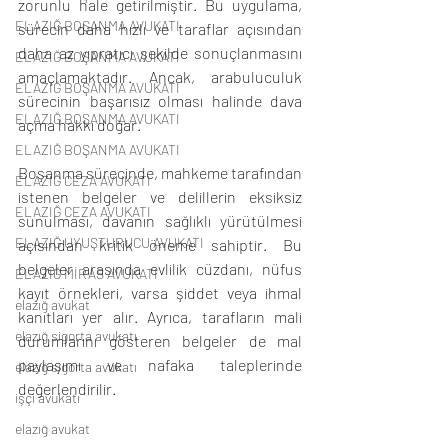
zorunlu hale getirilmiştir. Bu uygulama, 
ELAZIĞ BOŞANMA AVUKATI
sürecin daha hızlı ve taraflar açısından 
daha az yıpratıcı şekilde sonuçlanmasını 
ELAZIĞ BOŞANMA AVUKATI
amaçlamaktadır. Ancak, arabuluculuk 
ELAZIĞ BOŞANMA AVUKATI
sürecinin başarısız olması halinde dava 
ELAZIĞ BOŞANMA AVUKATI
açma hakkı doğar.
ELAZIĞ BOŞANMA AVUKATI
Boşanma sürecinde, mahkeme tarafından 
ELAZIĞ CEZA AVUKATI
istenen belgeler ve delillerin eksiksiz 
ELAZIĞ CEZA AVUKATI
sunulması, davanın sağlıklı yürütülmesi 
ELAZIĞ UYUŞTURUCU AVUKATI
açısından kritik öneme sahiptir. Bu 
belgeler arasında evlilik cüzdanı, nüfus 
ELAZIĞ MİRAS AVUKATI
kayıt örnekleri, varsa şiddet veya ihmal 
elazığ avukat
kanıtları yer alır. Ayrıca, tarafların mali 
elazığ sigorta avukatı
durumlarını gösteren belgeler de mal 
paylaşımı ve nafaka taleplerinde 
elazığ sigorta avukatı
değerlendirilir.
işçi avukatı
elazığ avukat