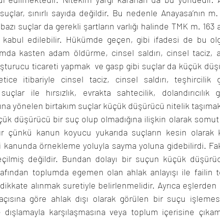
suçlar, sınırlı sayıda değildir. Bu nedenle Anayasa’nın m
i bazı suçlar da gerekli şartların varlığı halinde TMK m. 16
kabul edilebilir. Hükümde geçen, gibi ifadesi de bu olg
lamda kasten adam öldürme, cinsel saldırı, cinsel taciz,
turucu ticareti yapmak  ve gasp gibi suçlar da küçük düşü
tice itibariyle cinsel taciz, cinsel saldırı, teşhircilik g
ar ile hırsızlık, evrakta sahtecilik, dolandırıcılık gib
ğına yönelen birtakım suçlar küçük düşürücü nitelik taşımak
ük düşürücü bir suç olup olmadığına ilişkin olarak somut o
ır çünkü kanun koyucu yukarıda suçların kesin olarak 
kanunda örnekleme yoluyla sayma yoluna gidebilirdi. Fak
çilmiş değildir. Bundan dolayı bir suçun küçük düşürücü 
rafından toplumda egemen olan ahlak anlayışı ile failin 
kkate alınmak suretiyle belirlenmelidir. Ayrıca eşlerden 
ısına göre ahlak dışı olarak görülen bir suçu işlemesi
 dışlamayla karşılaşmasına veya toplum içerisine çıka