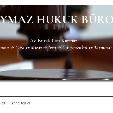
YMAZ HUKUK BÜR
Av. Burak Can Kaymaz
şanma & Ceza & Miras & İcra & Gayrimenkul &
Tazminat
ler
Daha fazla