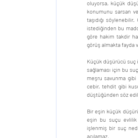
oluyorsa, küçük düşür
konumunu sarsan ve 
taşıdığı söylenebilir
istediğinden bu madd
göre hakim takdir ha
görüş almakta fayda v
Küçük düşürücü suç i
sağlaması için bu suçu
meşru savunma gibi h
cebir, tehdit gibi ku
düştüğünden söz edi
Bir eşin küçük düşür
eşin bu suçu evlilik
işlenmiş bir suç ned
açılamaz.