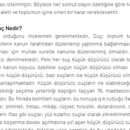
sı istenmiştir. Böylece her somut olayın özelliğine göre
letli ve toplumun içine sinen bir karar verebilecektir.
ç Nedir?
 olduğunu incelemek gerekmektedir. Suç; toplum tar
illerin kanun tarafından düzenlenip yaptırıma bağlanmasıdır.
ası için mutlak suretle kanunla düzenlenmiş olmalıdır.
esi denilmektedir. Peki her suç küçük düşürücü olarak ta
im kanun koyucu özellikle suçun küçük düşürücü olması ge
arın küçük düşürücü, bazı suçların ise küçük düşürücü olm
ı anlaşılmaktadır. Küçük düşürücü suçların ne olabileceğin
illiği seçilme yeterliliği başlığını taşıyan 76. maddesinin 
ır. Bu fıkrada belirtilen suçların, bu konuya ışık tuttuğu if
mmet, ihtilas, irtikâp, rüşvet, hırsızlık, dolandırıcılık, s
lı iflas gibi suçlar, yüz kızartıcı suçlar olarak zikredilmekt
 boşanma davası açılmasına yol açan küçük düşürücü suç
l edilmektedir. Nitekim yargı kararları da bu yöndedir. 