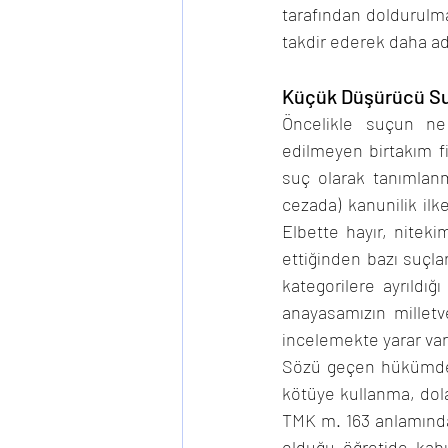
tarafından doldurulma
takdir ederek daha ada
Küçük Düşürücü Su
Öncelikle suçun ne
edilmeyen birtakım fi
suç olarak tanımlanm
cezada) kanunilik ilk
Elbette hayır, nitek
ettiğinden bazı suçl
kategorilere ayrıldığ
anayasamızın milletvek
incelemekte yarar vard
Sözü geçen hükümde; zi
kötüye kullanma, dolan
TMK m. 163 anlamında
olduğu öğretide kabu