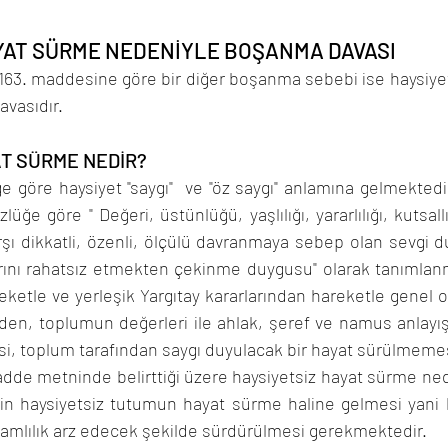
YAT SÜRME NEDENİYLE BOŞANMA DAVASI
63. maddesine göre bir diğer boşanma sebebi ise haysiyet
vasıdır. 
AT SÜRME NEDİR?
 göre haysiyet "saygı"  ve "öz saygı" anlamına gelmektedir
ğe göre " Değeri, üstünlüğü, yaşlılığı, yararlılığı, kutsallığ
şı dikkatli, özenli, ölçülü davranmaya sebep olan sevgi 
arını rahatsız etmekten çekinme duygusu" olarak tanımlan
ketle ve yerleşik Yargıtay kararlarından hareketle genel ol
en, toplumun değerleri ile ahlak, şeref ve namus anlayışı
, toplum tarafından saygı duyulacak bir hayat sürülmemesi 
e metninde belirttiği üzere haysiyetsiz hayat sürme ne
çin haysiyetsiz tutumun hayat sürme haline gelmesi yani 
amlılık arz edecek şekilde sürdürülmesi gerekmektedir. 