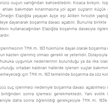
ücü suçun varlığından bahsedilebilir. Kısaca bireyin, top
ahlaki bakımdan kınanmasına yol açan suçların küçük dü
. Örneğin Elazığ'da yaşayan Ayşe eşi Ali'den hırsızlık yaptı
eye dayanarak boşanma davası açabilir. Bununla birlikte 
kkını kullanacağından Elazığ'da boşanma davasıyla ilgilen
ardır.
şlenmesinin TMK m. 163 hükmüne dayalı olarak boşanma da
n kasten işlenmiş olması gerekli ve yeterlidir. Dolayısıyla 
ukuka uygunluk nedenlerinin bulunduğu ya da ilke olarak
surluluğu ortadan kaldıran hallerde işlenen suçlar bakımın
lemeyeceği için TMK m. 163 temelinde boşanma da söz ko
ücü suç işlenmesi nedeniyle boşanma davası açabilmesi iç
 birliğinden sonra işlemesi gerekmektedir. Yani evlilik b
eniyle daha sonra öğrenildiği gerekçesiyle TMK m. 163'e