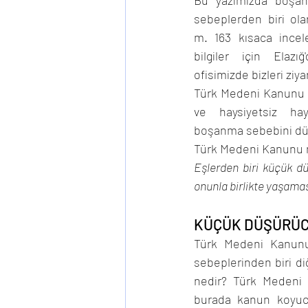
Bu yazımızda boşan
sebeplerden biri ol
ELAZIĞ BOŞANMA AVUKATI
m. 163 kısaca incele
bilgiler için Elazı
ofisimizde bizleri ziya
Türk Medeni Kanunu 
ve haysiyetsiz hay
boşanma sebebini düz
Türk Medeni Kanunu m
Eşlerden biri küçük dü
onunla birlikte yaşama
KÜÇÜK DÜŞÜRÜC
Türk Medeni Kanunu
sebeplerinden biri di
nedir? Türk Medeni 
burada kanun koyucu