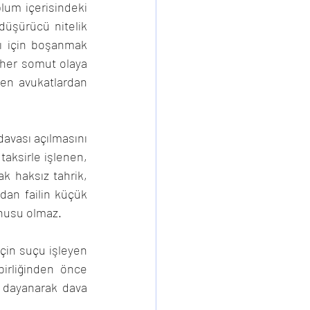
lum içerisindeki 
şürücü nitelik 
ğı için boşanmak 
her somut olaya 
en avukatlardan 
vası açılmasını 
taksirle işlenen, 
 haksız tahrik, 
dan failin küçük 
nusu olmaz.
in suçu işleyen 
irliğinden önce 
 dayanarak dava 