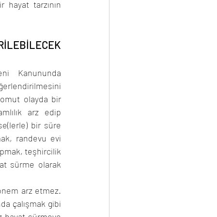
 hayat tarzının 
LEBİLECEK 
ni Kanununda 
rlendirilmesini 
omut olayda bir 
lılık arz edip 
(lerle) bir süre 
mak, randevu evi 
pmak, teşhircilik 
t sürme olarak 
 önem arz etmez. 
a çalışmak gibi 
z hayat sürmeye 