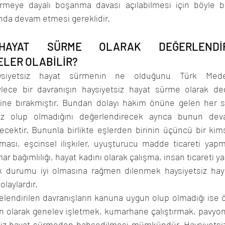
rmeye dayalı boşanma davası açılabilmesi için böyle bir
sında devam etmesi gereklidir.
 HAYAT SÜRME OLARAK DEĞERLENDİRİ
ELER OLABİLİR?
siyetsiz hayat sürmenin ne olduğunu Türk Mede
lece bir davranışın haysiyetsiz hayat sürme olarak değe
sine bırakmıştır. Bundan dolayı hakim önüne gelen her s
siz olup olmadığını değerlendirecek ayrıca bunun devam
cektir. Bununla birlikte eşlerden birinin üçüncü bir kimse
aşaması, eşcinsel ilişkiler, uyuşturucu madde ticareti yap
ar bağımlılığı, hayat kadını olarak çalışma, insan ticareti ya
 durumu iyi olmasına rağmen dilenmek haysiyetsiz haya
laylardır. 
telendirilen davranışların kanuna uygun olup olmadığı ise
 olarak genelev işletmek, kumarhane çalıştırmak, pavyond
tsiz hayat sürmeden bahsedilmesi mümkündür. Haysiyetsi