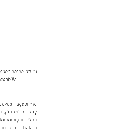
sebeplerden ötürü 
çabilir.
avası açabilme 
düşürücü bir suç 
mamıştır. Yani 
in içinin hakim 