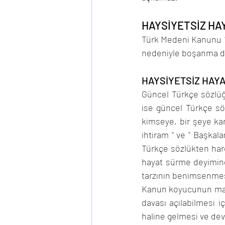
HAYSİYETSİZ HA
Türk Medeni Kanunu 1
nedeniyle boşanma da
HAYSİYETSİZ HAY
Güncel Türkçe sözlüğe
ise güncel Türkçe sözlü
kimseye, bir şeye kar
ihtiram " ve " Başkal
Türkçe sözlükten hare
hayat sürme deyimind
tarzının benimsenmesi
Kanun koyucunun madd
davası açılabilmesi i
haline gelmesi ve dev