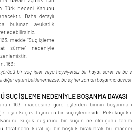
ma davası açmak için 
an Türk Medeni Kanunu 
necektir. Daha detaylı 
ğ'da bulunan avukatlık 
ret edebilirsiniz. 
163. madde "Suç işleme 
at sürme" nedeniyle 
enlemiştir. 
. 163: 
şürücü bir suç işler veya haysiyetsiz bir hayat sürer ve bu 
sı diğer eşten beklenemezse, bu eş her zaman boşanma davası a
Ü SUÇ İŞLEME NEDENİYLE BOŞANMA DAVASI
nun 163. maddesine göre eşlerden birinin boşanma d
ğer eşin küçük düşürücü bir suç işlemesidir. Peki küçük 
Kanunu küçük düşürücü bir suçun ne olduğunu tanımla
 tarafından kural içi bir boşluk bırakılarak bu madden