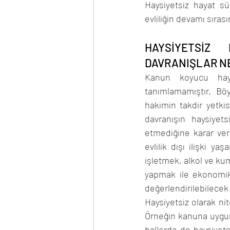
Haysiyetsiz hayat sü
evliliğin devamı sıra
HAYSİYETSİZ
DAVRANIŞLAR N
Kanun koyucu hay
tanımlamamıştır. Böy
hakimin takdir yetki
davranışın haysiyet
etmediğine karar vere
evlilik dışı ilişki y
işletmek, alkol ve kum
yapmak ile ekonomik
değerlendirilebilecek o
Haysiyetsiz olarak ni
Örneğin kanuna uygun
hallerde de haysiye