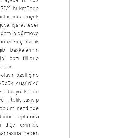
. 76/2 hükmünde 
3 anlamında küçük 
uya işaret eder 
 adam öldürmeye 
rücü suç olarak 
ibi başkalarının 
i bazı fiillerle 
tadır. 
layın özelliğine 
küçük düşürücü 
at bu yol kanun 
nitelik taşıyıp 
toplum nezdinde 
birinin toplumda 
, diğer eşin de 
mamasına neden 