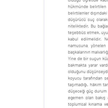
hükmünde belirtilen 
belirtilenler dışındak
düşürücü suç olarak 
niteliktedir. Bu bağ
teşebbüs etmek, uyuş
kabul edilmelidir. Ne
namusuna yönelen suçl
başkalarının malvarlı
Yine de bir suçun küç
bakmakta yarar vard
olduğunu düşünseydi 
koyucu tarafından se
taşımadığı, hâkim ta
düşeceği güç durum di
egemen olan bakış aç
toplumsal kınama ve