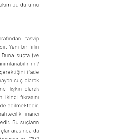
 hakim bu durumu 
afından tasvip 
 Yani bir fiilin 
 Buna suçta (ve 
nımlanabilir mi? 
rektiğini ifade 
ayan suç olarak 
e ilişkin olarak 
ikinci fıkrasını 
ade edilmektedir. 
ahtecilik, inancı 
edir. Bu suçların 
lar arasında da 
Anayasa m. 76/2 