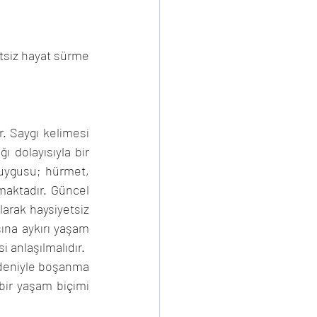
siz hayat sürme 
. Saygı kelimesi 
ı dolayısıyla bir 
duygusu; hürmet, 
maktadır. Güncel 
arak haysiyetsiz 
na aykırı yaşam 
anlaşılmalıdır. 
deniyle boşanma 
bir yaşam biçimi 