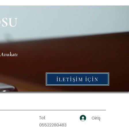
OSU
 Avukatı
İLETİŞİM İÇİN
Tel:
Giriş
05522280483